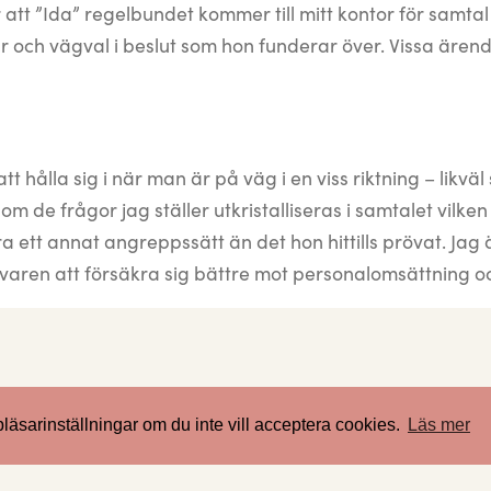
tt ”Ida” regelbundet kommer till mitt kontor för samtal 
r och vägval i beslut som hon funderar över. Vissa ären
t hålla sig i när man är på väg i en viss riktning – likv
 de frågor jag ställer utkristalliseras i samtalet vilken
a ett annat angreppssätt än det hon hittills prövat. Jag
givaren att försäkra sig bättre mot personalomsättning oc
sarinställningar om du inte vill acceptera cookies.
Läs mer