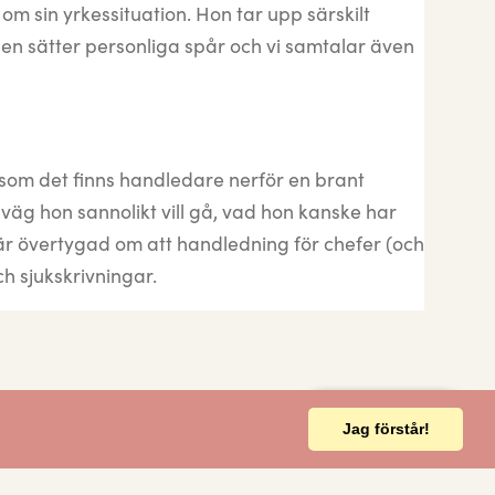
om sin yrkessituation. Hon tar upp särskilt
den sätter personliga spår och vi samtalar även
äl som det finns handledare nerför en brant
 väg hon sannolikt vill gå, vad hon kanske har
 är övertygad om att handledning för chefer (och
h sjukskrivningar.
Varukorg
0
Jag förstår!