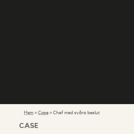
Hem
»
Case
»
Chef med svåra beslut
CASE