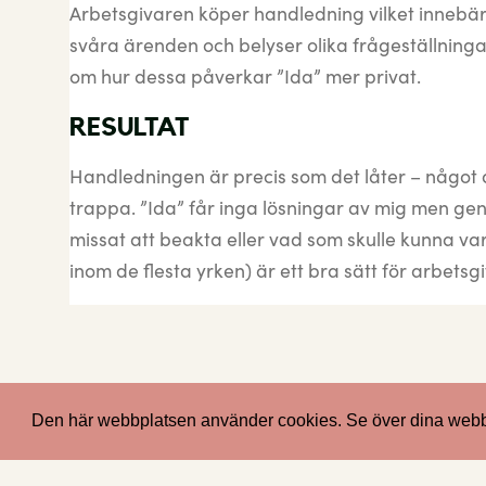
Arbetsgivaren köper handledning vilket innebär a
svåra ärenden och belyser olika frågeställninga
om hur dessa påverkar ”Ida” mer privat.
RESULTAT
Handledningen är precis som det låter – något at
trappa. ”Ida” får inga lösningar av mig men genom
missat att beakta eller vad som skulle kunna var
inom de flesta yrken) är ett bra sätt för arbets
Den här webbplatsen använder cookies. Se över dina webblä