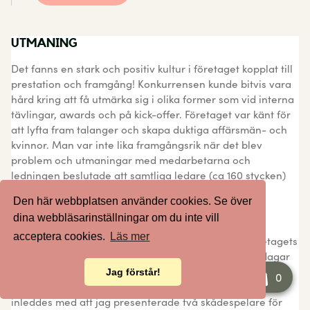
UTMANING
Det fanns en stark och positiv kultur i företaget kopplat till
prestation och framgång! Konkurrensen kunde bitvis vara
hård kring att få utmärka sig i olika former som vid interna
tävlingar, awards och på kick-offer. Företaget var känt för
att lyfta fram talanger och skapa duktiga affärsmän- och
kvinnor. Man var inte lika framgångsrik när det blev
problem och utmaningar med medarbetarna och
ledningen beslutade att samtliga ledare (ca 160 stycken)
skulle genomgå en utbildning i svåra samtal.
Den här webbplatsen använder cookies. Se över
INSATS
dina webbläsarinställningar om du inte vill
acceptera cookies.
Läs mer
Jag arbetade fram en utbildning som byggde på företagets
kultur och verksamhet. Utbildningen omfattade två dagar
och bestod av en dags teori till vilken jag skrev en folder
Jag förstår!
Varukorg
0
om ca 20 sidor kring arbetet med svåra samtal. Dag två
inleddes med att jag presenterade två skådespelare för