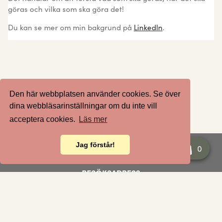
göras och vilka som ska göra det!
Du kan se mer om min bakgrund på
LinkedIn
.
Den här webbplatsen använder cookies. Se över
dina webbläsarinställningar om du inte vill
acceptera cookies.
Läs mer
Jag förstår!
Varukorg
0
BESÖKSADRESS
AGERA AB
Gjuterigatan 9
551 18 Jönköping