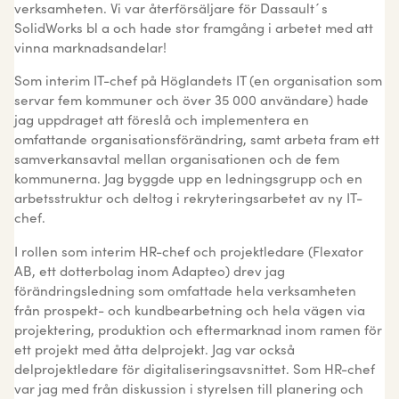
verksamheten. Vi var återförsäljare för Dassault´s
SolidWorks bl a och hade stor framgång i arbetet med att
vinna marknadsandelar!
Som interim IT-chef på Höglandets IT (en organisation som
servar fem kommuner och över 35 000 användare) hade
jag uppdraget att föreslå och implementera en
omfattande organisationsförändring, samt arbeta fram ett
samverkansavtal mellan organisationen och de fem
kommunerna. Jag byggde upp en ledningsgrupp och en
arbetsstruktur och deltog i rekryteringsarbetet av ny IT-
chef.
I rollen som interim HR-chef och projektledare (Flexator
AB, ett dotterbolag inom Adapteo) drev jag
förändringsledning som omfattade hela verksamheten
från prospekt- och kundbearbetning och hela vägen via
projektering, produktion och eftermarknad inom ramen för
ett projekt med åtta delprojekt. Jag var också
delprojektledare för digitaliseringsavsnittet. Som HR-chef
var jag med från diskussion i styrelsen till planering och