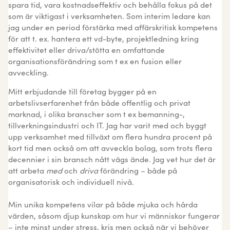
spara tid, vara kostnadseffektiv och behålla fokus på det
som är viktigast i verksamheten. Som interim ledare kan
jag under en period förstärka med affärskritisk kompetens
för att t. ex. hantera ett vd-byte, projektledning kring
effektivitet eller driva/stötta en omfattande
organisationsförändring som t ex en fusion eller
avveckling.
Mitt erbjudande till företag bygger på en
arbetslivserfarenhet från både offentlig och privat
marknad, i olika branscher som t ex bemanning-,
tillverkningsindustri och IT. Jag har varit med och byggt
upp verksamhet med tillväxt om flera hundra procent på
kort tid men också om att avveckla bolag, som trots flera
decennier i sin bransch nått vägs ände. Jag vet hur det är
att arbeta
med
och
driva
förändring – både på
organisatorisk och individuell nivå.
Min unika kompetens vilar på både mjuka och hårda
värden, såsom djup kunskap om hur vi människor fungerar
– inte minst under stress, kris men också när vi behöver