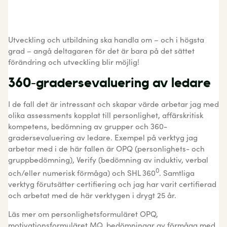
Utveckling och utbildning ska handla om – och i högsta
grad – angå deltagaren för det är bara på det sättet
förändring och utveckling blir möjlig!
360-gradersevaluering av ledare
I de fall det är intressant och skapar värde arbetar jag med
olika assessments kopplat till personlighet, affärskritisk
kompetens, bedömning av grupper och 360-
gradersevaluering av ledare. Exempel på verktyg jag
arbetar med i de här fallen är OPQ (personlighets- och
gruppbedömning), Verify (bedömning av induktiv, verbal
0
och/eller numerisk förmåga) och SHL 360
. Samtliga
verktyg förutsätter certifiering och jag har varit certifierad
och arbetat med de här verktygen i drygt 25 år.
Läs mer om personlighetsformuläret OPQ,
motivationsformuläret MQ, bedömningar av förmåga med