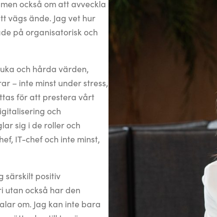
d men också om att avveckla
ått vägs ände. Jag vet hur
åde på organisatorisk och
juka och hårda värden,
r – inte minst under stress,
tas för att prestera vårt
igitalisering och
ar sig i de roller och
ef, IT-chef och inte minst,
 särskilt positiv
ri utan också har den
alar om. Jag kan inte bara