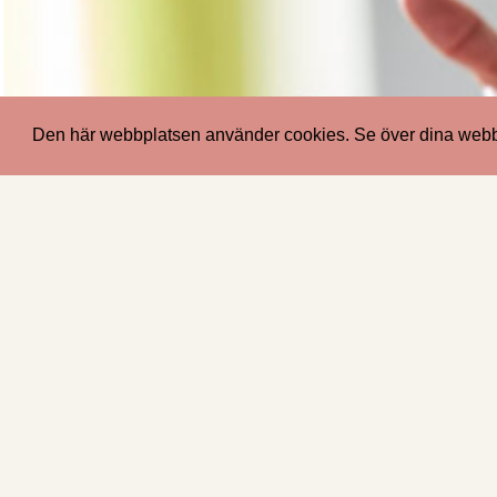
Vi
Den här webbplatsen använder cookies. Se över dina webblä