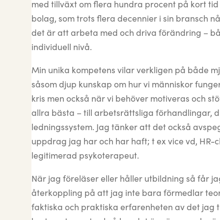
med tillväxt om flera hundra procent på kort ti
bolag, som trots flera decennier i sin bransch n
det är att arbeta med och driva förändring – b
individuell nivå.
Min unika kompetens vilar verkligen på både m
såsom djup kunskap om hur vi människor fungera
kris men också när vi behöver motiveras och stöt
allra bästa – till arbetsrättsliga förhandlingar, d
ledningssystem. Jag tänker att det också avspegl
uppdrag jag har och har haft; t ex vice vd, HR-ch
legitimerad psykoterapeut.
När jag föreläser eller håller utbildning så får jag
återkoppling på att jag inte bara förmedlar teo
faktiska och praktiska erfarenheten av det jag t