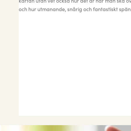
kartan utan vet också hur det är när man ska öv
och hur utmanande, snårig och fantastiskt spä