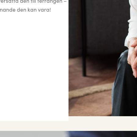
ersätta den till terrängen –
nnande den kan vara!