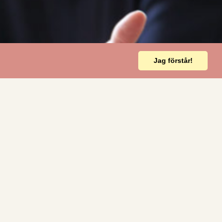
ig?
Varukorg
0
Jag förstår!