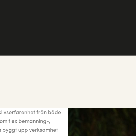
slivserfarenhet från både
 som t ex bemanning-,
och byggt upp verksamhet