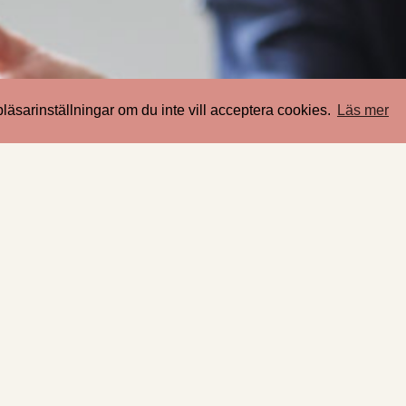
ll du komma i kontakt med m
sarinställningar om du inte vill acceptera cookies.
Läs mer
BOLLA IDÈER ELLER DISKUTERA LÖSNINGAR?
KONTAKT