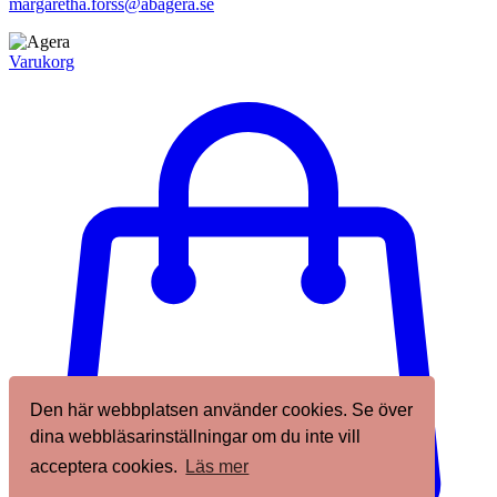
margaretha.forss@abagera.se
Varukorg
Den här webbplatsen använder cookies. Se över
dina webbläsarinställningar om du inte vill
acceptera cookies.
Läs mer