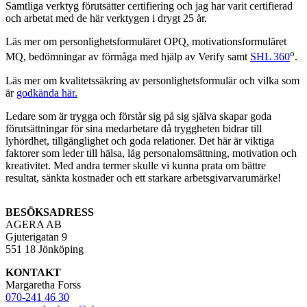
Samtliga verktyg förutsätter certifiering och jag har varit certifierad
och arbetat med de här verktygen i drygt 25 år.
Läs mer om personlighetsformuläret OPQ, motivationsformuläret
o
MQ, bedömningar av förmåga med hjälp av Verify samt
SHL 360
.
Läs mer om kvalitetssäkring av personlighetsformulär och vilka som
är
godkända här.
Ledare som är trygga och förstår sig på sig själva skapar goda
förutsättningar för sina medarbetare då tryggheten bidrar till
lyhördhet, tillgänglighet och goda relationer. Det här är viktiga
faktorer som leder till hälsa, låg personalomsättning, motivation och
kreativitet. Med andra termer skulle vi kunna prata om bättre
resultat, sänkta kostnader och ett starkare arbetsgivarvarumärke!
BESÖKSADRESS
AGERA AB
Gjuterigatan 9
551 18 Jönköping
KONTAKT
Margaretha Forss
070-241 46 30