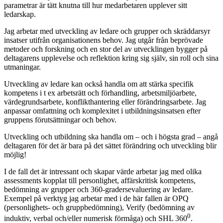
parametrar är tätt knutna till hur medarbetaren upplever sitt
ledarskap.
Jag arbetar med utveckling av ledare och grupper och skräddarsyr
insatser utifrån organisationens behov. Jag utgår från beprövade
metoder och forskning och en stor del av utvecklingen bygger på
deltagarens upplevelse och reflektion kring sig själv, sin roll och sina
utmaningar.
Utveckling av ledare kan också handla om att stärka specifik
kompetens i t ex arbetsrätt och förhandling, arbetsmiljöarbete,
värdegrundsarbete, konflikthantering eller förändringsarbete. Jag
anpassar omfattning och komplexitet i utbildningsinsatsen efter
gruppens förutsättningar och behov.
Utveckling och utbildning ska handla om – och i högsta grad – angå
deltagaren för det är bara på det sättet förändring och utveckling blir
möjlig!
I de fall det är intressant och skapar värde arbetar jag med olika
assessments kopplat till personlighet, affärskritisk kompetens,
bedömning av grupper och 360-gradersevaluering av ledare.
Exempel på verktyg jag arbetar med i de här fallen är OPQ
(personlighets- och gruppbedömning), Verify (bedömning av
0
induktiv, verbal och/eller numerisk förmåga) och SHL 360
.