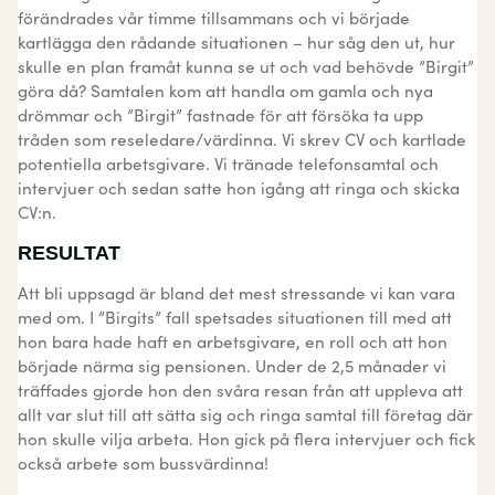
förändrades vår timme tillsammans och vi började
kartlägga den rådande situationen – hur såg den ut, hur
skulle en plan framåt kunna se ut och vad behövde ”Birgit”
göra då? Samtalen kom att handla om gamla och nya
drömmar och ”Birgit” fastnade för att försöka ta upp
tråden som reseledare/värdinna. Vi skrev CV och kartlade
potentiella arbetsgivare. Vi tränade telefonsamtal och
intervjuer och sedan satte hon igång att ringa och skicka
CV:n.
RESULTAT
Att bli uppsagd är bland det mest stressande vi kan vara
med om. I ”Birgits” fall spetsades situationen till med att
hon bara hade haft en arbetsgivare, en roll och att hon
började närma sig pensionen. Under de 2,5 månader vi
träffades gjorde hon den svåra resan från att uppleva att
allt var slut till att sätta sig och ringa samtal till företag där
hon skulle vilja arbeta. Hon gick på flera intervjuer och fick
också arbete som bussvärdinna!