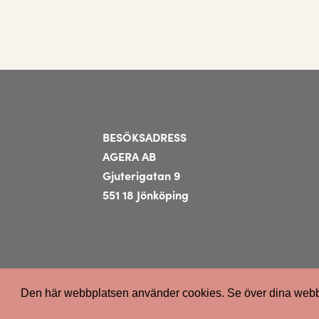
BESÖKSADRESS
AGERA AB
Gjuterigatan 9
551 18 Jönköping
Den här webbplatsen använder cookies. Se över dina webblä