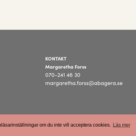
KONTAKT
Margaretha Forss
070-241 46 30
margaretha.forss@abagera.se
sarinställningar om du inte vill acceptera cookies.
Läs mer