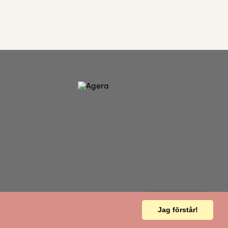
Varukorg
0
Jag förstår!