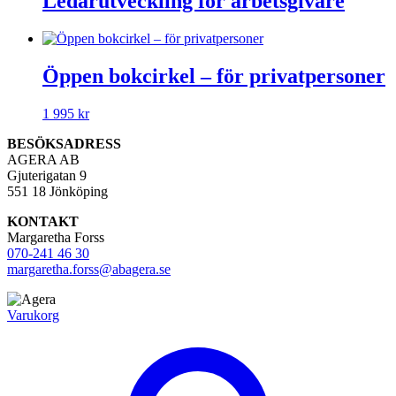
Ledarutveckling för arbetsgivare
Öppen bokcirkel – för privatpersoner
1 995
kr
BESÖKSADRESS
AGERA AB
Gjuterigatan 9
551 18 Jönköping
KONTAKT
Margaretha Forss
070-241 46 30
margaretha.forss@abagera.se
Varukorg